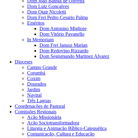
Dom João Batista de Oliveira
Dom Luiz Gonçalves
Dom Otair Nicoletti
Dom Frei Pedro Cesario Palma
Eméritos
Dom Antonino Migliore
Dom Vitório Pavanello
In Memoriam
Dom Frei Janusz Marian
Dom Redovino Rizzardo
Dom Segismundo Martinez Alvarez
Dioceses
Campo Grande
Corumbá
Coxim
Dourados
Jardim
Naviraí
Três Lagoas
Coordenações de Pastoral
Comissões Regionais
Ação Missionária
Ação Sociotransformadora
Liturgia e Animação Bíblico-Catequética
Comunicação, Cultura e Educação