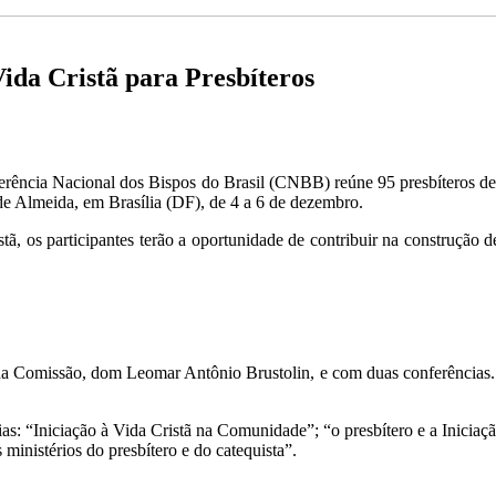
da Cristã para Presbíteros
ncia Nacional dos Bispos do Brasil (CNBB) reúne 95 presbíteros de vá
e Almeida, em Brasília (DF), de 4 a 6 de dezembro.
tã, os participantes terão a oportunidade de contribuir na construção 
a Comissão, dom Leomar Antônio Brustolin, e com duas conferências. U
s: “Iniciação à Vida Cristã na Comunidade”; “o presbítero e a Iniciação
inistérios do presbítero e do catequista”.