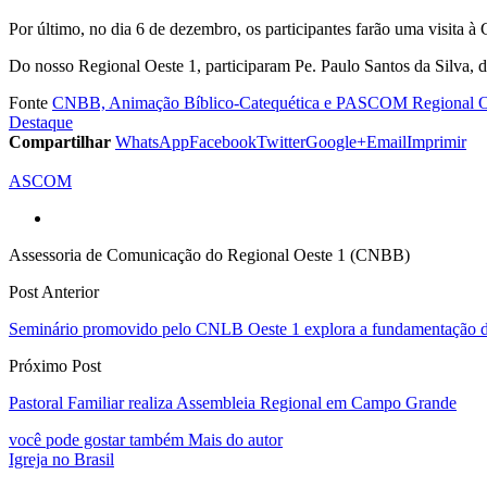
Por último, no dia 6 de dezembro, os participantes farão uma visita à
Do nosso Regional Oeste 1, participaram Pe. Paulo Santos da Silva,
Fonte
CNBB, Animação Bíblico-Catequética e PASCOM Regional O
Destaque
Compartilhar
WhatsApp
Facebook
Twitter
Google+
Email
Imprimir
ASCOM
Assessoria de Comunicação do Regional Oeste 1 (CNBB)
Post Anterior
Seminário promovido pelo CNLB Oeste 1 explora a fundamentação da 
Próximo Post
Pastoral Familiar realiza Assembleia Regional em Campo Grande
você pode gostar também
Mais do autor
Igreja no Brasil