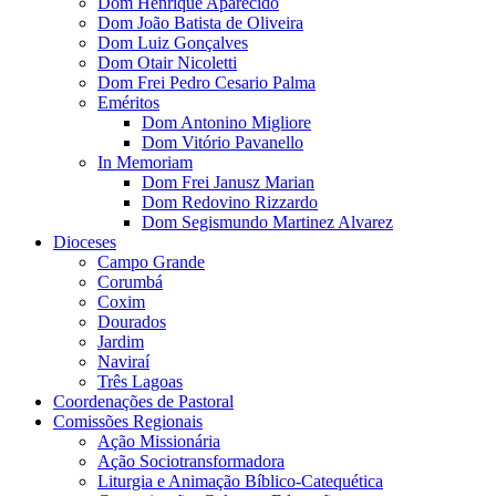
Dom Henrique Aparecido
Dom João Batista de Oliveira
Dom Luiz Gonçalves
Dom Otair Nicoletti
Dom Frei Pedro Cesario Palma
Eméritos
Dom Antonino Migliore
Dom Vitório Pavanello
In Memoriam
Dom Frei Janusz Marian
Dom Redovino Rizzardo
Dom Segismundo Martinez Alvarez
Dioceses
Campo Grande
Corumbá
Coxim
Dourados
Jardim
Naviraí
Três Lagoas
Coordenações de Pastoral
Comissões Regionais
Ação Missionária
Ação Sociotransformadora
Liturgia e Animação Bíblico-Catequética