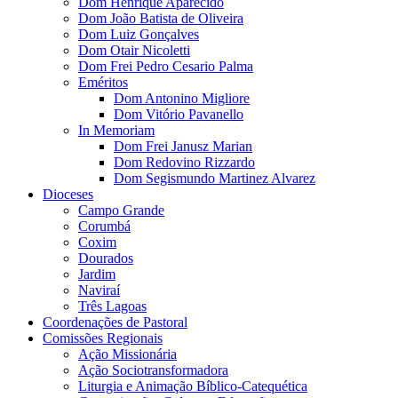
Dom Henrique Aparecido
Dom João Batista de Oliveira
Dom Luiz Gonçalves
Dom Otair Nicoletti
Dom Frei Pedro Cesario Palma
Eméritos
Dom Antonino Migliore
Dom Vitório Pavanello
In Memoriam
Dom Frei Janusz Marian
Dom Redovino Rizzardo
Dom Segismundo Martinez Alvarez
Dioceses
Campo Grande
Corumbá
Coxim
Dourados
Jardim
Naviraí
Três Lagoas
Coordenações de Pastoral
Comissões Regionais
Ação Missionária
Ação Sociotransformadora
Liturgia e Animação Bíblico-Catequética