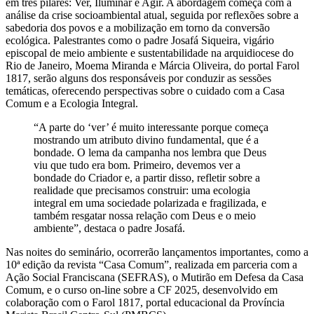
em três pilares: Ver, Iluminar e Agir. A abordagem começa com a
análise da crise socioambiental atual, seguida por reflexões sobre a
sabedoria dos povos e a mobilização em torno da conversão
ecológica. Palestrantes como o padre Josafá Siqueira, vigário
episcopal de meio ambiente e sustentabilidade na arquidiocese do
Rio de Janeiro, Moema Miranda e Márcia Oliveira, do portal Farol
1817, serão alguns dos responsáveis por conduzir as sessões
temáticas, oferecendo perspectivas sobre o cuidado com a Casa
Comum e a Ecologia Integral.
“A parte do ‘ver’ é muito interessante porque começa
mostrando um atributo divino fundamental, que é a
bondade. O lema da campanha nos lembra que Deus
viu que tudo era bom. Primeiro, devemos ver a
bondade do Criador e, a partir disso, refletir sobre a
realidade que precisamos construir: uma ecologia
integral em uma sociedade polarizada e fragilizada, e
também resgatar nossa relação com Deus e o meio
ambiente”, destaca o padre Josafá.
Nas noites do seminário, ocorrerão lançamentos importantes, como a
10ª edição da revista “Casa Comum”, realizada em parceria com a
Ação Social Franciscana (SEFRAS), o Mutirão em Defesa da Casa
Comum, e o curso on-line sobre a CF 2025, desenvolvido em
colaboração com o Farol 1817, portal educacional da Província