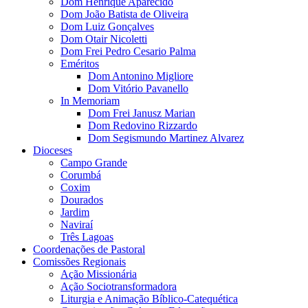
Dom Henrique Aparecido
Dom João Batista de Oliveira
Dom Luiz Gonçalves
Dom Otair Nicoletti
Dom Frei Pedro Cesario Palma
Eméritos
Dom Antonino Migliore
Dom Vitório Pavanello
In Memoriam
Dom Frei Janusz Marian
Dom Redovino Rizzardo
Dom Segismundo Martinez Alvarez
Dioceses
Campo Grande
Corumbá
Coxim
Dourados
Jardim
Naviraí
Três Lagoas
Coordenações de Pastoral
Comissões Regionais
Ação Missionária
Ação Sociotransformadora
Liturgia e Animação Bíblico-Catequética