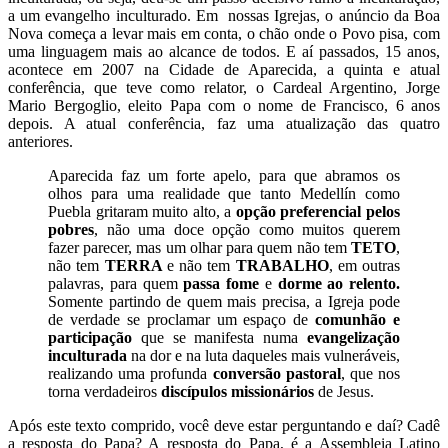
a um evangelho inculturado. Em nossas Igrejas, o anúncio da Boa
Nova começa a levar mais em conta, o chão onde o Povo pisa, com
uma linguagem mais ao alcance de todos. E aí passados, 15 anos,
acontece em 2007 na Cidade de Aparecida, a quinta e atual
conferência, que teve como relator, o Cardeal Argentino, Jorge
Mario Bergoglio, eleito Papa com o nome de Francisco, 6 anos
depois. A atual conferência, faz uma atualização das quatro
anteriores.
Aparecida faz um forte apelo, para que abramos os
olhos para uma realidade que tanto Medellín como
Puebla gritaram muito alto, a
opção preferencial pelos
pobres
, não uma doce opção como muitos querem
fazer parecer, mas um olhar para quem não tem
TETO
,
não tem
TERRA
e não tem
TRABALHO
, em outras
palavras, para quem
passa fome
e
dorme ao relento.
Somente partindo de quem mais precisa, a Igreja pode
de verdade se proclamar um espaço de
comunhão e
participação
que se manifesta numa
evangelização
inculturada
na dor e na luta daqueles mais vulneráveis,
realizando uma profunda
conversão pastoral
, que nos
torna verdadeiros
discípulos missionários
de Jesus.
Após este texto comprido, você deve estar perguntando e daí? Cadê
a resposta do Papa? A resposta do Papa, é a Assembleia Latino