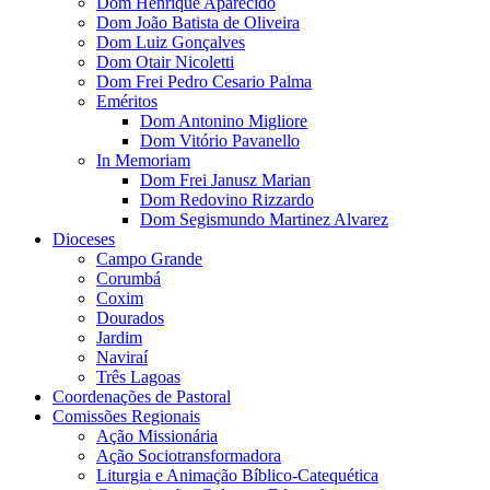
Dom Henrique Aparecido
Dom João Batista de Oliveira
Dom Luiz Gonçalves
Dom Otair Nicoletti
Dom Frei Pedro Cesario Palma
Eméritos
Dom Antonino Migliore
Dom Vitório Pavanello
In Memoriam
Dom Frei Janusz Marian
Dom Redovino Rizzardo
Dom Segismundo Martinez Alvarez
Dioceses
Campo Grande
Corumbá
Coxim
Dourados
Jardim
Naviraí
Três Lagoas
Coordenações de Pastoral
Comissões Regionais
Ação Missionária
Ação Sociotransformadora
Liturgia e Animação Bíblico-Catequética