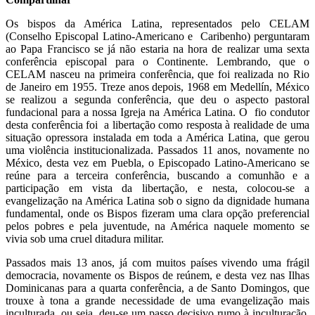
Os bispos da América Latina, representados pelo CELAM
(Conselho Episcopal Latino-Americano e
Caribenho) perguntaram
ao Papa Francisco se já não estaria na hora de realizar uma sexta
conferência episcopal para o Continente. Lembrando, que o
CELAM nasceu na primeira conferência, que foi realizada no Rio
de Janeiro em 1955. Treze anos depois, 1968 em Medellín, México
se realizou a segunda conferência, que deu o aspecto pastoral
fundacional para a nossa Igreja na América Latina. O fio condutor
desta conferência foi a libertação como resposta à realidade de uma
situação opressora instalada em toda a América Latina, que gerou
uma violência institucionalizada. Passados 11 anos, novamente no
México, desta vez em Puebla, o Episcopado Latino-Americano se
reúne para a terceira conferência, buscando a comunhão e a
participação em vista da libertação, e nesta, colocou-se a
evangelização na América Latina sob o signo da dignidade humana
fundamental, onde os Bispos fizeram uma clara opção preferencial
pelos pobres e pela juventude, na América naquele momento se
vivia sob uma cruel ditadura militar.
Passados mais 13 anos, já com muitos países vivendo uma frágil
democracia, novamente os Bispos de reúnem, e desta vez nas Ilhas
Dominicanas para a quarta conferência, a de Santo Domingos, que
trouxe à tona a grande necessidade de uma evangelização mais
inculturada, ou seja, deu-se um passo decisivo rumo à inculturação,