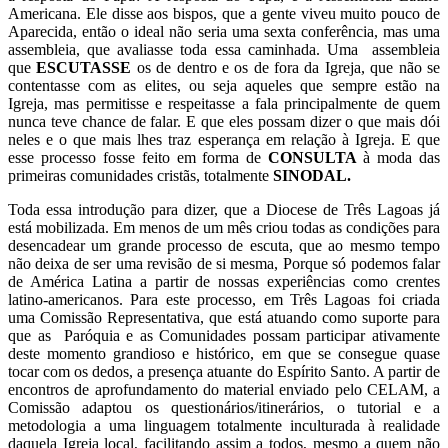
Americana. Ele disse aos bispos, que a gente viveu muito pouco de
Aparecida, então o ideal não seria uma sexta conferência, mas uma
assembleia, que avaliasse toda essa caminhada. Uma assembleia
que
ESCUTASSE
os de dentro e os de fora da Igreja, que não se
contentasse com as elites, ou seja aqueles que sempre estão na
Igreja, mas permitisse e respeitasse a fala principalmente de quem
nunca teve chance de falar. E que eles possam dizer o que mais dói
neles e o que mais lhes traz esperança em relação à Igreja. E que
esse processo fosse feito em forma de
CONSULTA
à moda das
primeiras comunidades cristãs, totalmente
SINODAL.
Toda essa introdução para dizer, que a Diocese de Três Lagoas já
está mobilizada. Em menos de um mês criou todas as
condições para
desencadear um grande processo de escuta, que ao mesmo tempo
não deixa de ser uma revisão de si mesma, Porque só podemos falar
de América Latina a partir de nossas experiências como crentes
latino-americanos. Para este processo, em Três Lagoas foi criada
uma Comissão Representativa, que está atuando como suporte para
que as Paróquia e as Comunidades possam participar ativamente
deste momento grandioso e histórico, em que se consegue quase
tocar com os dedos, a presença atuante do Espírito Santo. A partir de
encontros de aprofundamento do material enviado pelo CELAM, a
Comissão adaptou os questionários/itinerários, o tutorial e a
metodologia a uma linguagem totalmente inculturada à realidade
daquela Igreja local, facilitando assim a todos, mesmo a quem não