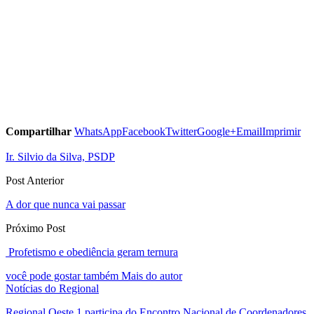
Compartilhar
WhatsApp
Facebook
Twitter
Google+
Email
Imprimir
Ir. Silvio da Silva, PSDP
Post Anterior
A dor que nunca vai passar
Próximo Post
Profetismo e obediência geram ternura
você pode gostar também
Mais do autor
Notícias do Regional
Regional Oeste 1 participa do Encontro Nacional de Coordenadores