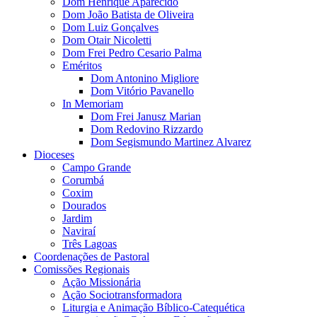
Dom Henrique Aparecido
Dom João Batista de Oliveira
Dom Luiz Gonçalves
Dom Otair Nicoletti
Dom Frei Pedro Cesario Palma
Eméritos
Dom Antonino Migliore
Dom Vitório Pavanello
In Memoriam
Dom Frei Janusz Marian
Dom Redovino Rizzardo
Dom Segismundo Martinez Alvarez
Dioceses
Campo Grande
Corumbá
Coxim
Dourados
Jardim
Naviraí
Três Lagoas
Coordenações de Pastoral
Comissões Regionais
Ação Missionária
Ação Sociotransformadora
Liturgia e Animação Bíblico-Catequética