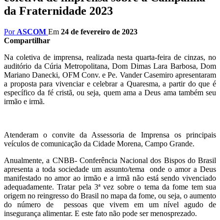
da Fraternidade 2023
Por
ASCOM
Em
24 de fevereiro de 2023
Compartilhar
Na coletiva de imprensa, realizada nesta quarta-feira de cinzas, no
auditório da Cúria Metropolitana, Dom Dimas Lara Barbosa, Dom
Mariano Danecki, OFM Conv. e Pe. Vander Casemiro apresentaram
a proposta para vivenciar e celebrar a Quaresma, a partir do que é
específico da fé cristã, ou seja, quem ama a Deus ama também seu
irmão e irmã.
Atenderam o convite da Assessoria de Imprensa os principais
veículos de comunicação da Cidade Morena, Campo Grande.
Anualmente, a CNBB- Conferência Nacional dos Bispos do Brasil
apresenta a toda sociedade um assunto/tema onde o amor a Deus
manifestado no amor ao irmão e a irmã não está sendo vivenciado
adequadamente. Tratar pela 3ª vez sobre o tema da fome tem sua
origem no reingresso do Brasil no mapa da fome, ou seja, o aumento
do número de pessoas que vivem em um nível agudo de
insegurança alimentar. E este fato não pode ser menosprezado.