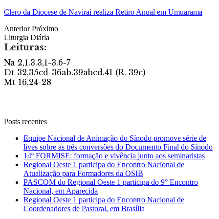
Clero da Diocese de Naviraí realiza Retiro Anual em Umuarama
Anterior
Próximo
Liturgia Diária
Posts recentes
Equipe Nacional de Animação do Sínodo promove série de
lives sobre as três conversões do Documento Final do Sínodo
14º FORMISE: formação e vivência junto aos seminaristas
Regional Oeste 1 participa do Encontro Nacional de
Atualização para Formadores da OSIB
PASCOM do Regional Oeste 1 participa do 9° Encontro
Nacional, em Aparecida
Regional Oeste 1 participa do Encontro Nacional de
Coordenadores de Pastoral, em Brasília