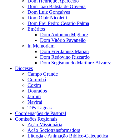
Dom Henrique Aparecido
Dom João Batista de Oliveira
Dom Luiz Gonçalves
Dom Otair Nicoletti
Dom Frei Pedro Cesario Palma
Eméritos
Dom Antonino Migliore
Dom Vitório Pavanello
In Memoriam
Dom Frei Janusz Marian
Dom Redovino Rizzardo
Dom Segismundo Martinez Alvarez
Dioceses
Campo Grande
Corumbá
Coxim
Dourados
Jardim
Naviraí
Três Lagoas
Coordenações de Pastoral
Comissões Regionais
Ação Missionária
Ação Sociotransformadora
Liturgia e Animação Bíblico-Catequética