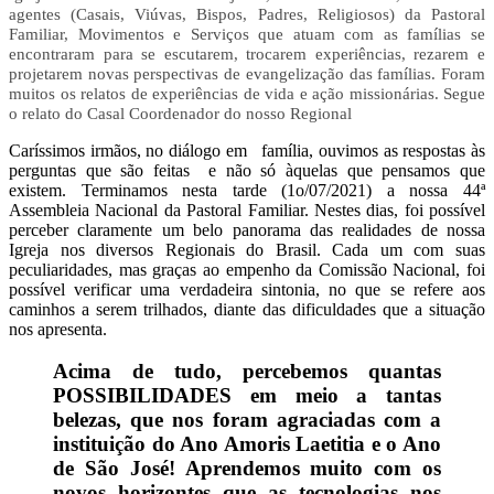
agentes (Casais, Viúvas, Bispos, Padres, Religiosos) da Pastoral
Familiar, Movimentos e Serviços que atuam com as famílias se
encontraram para se escutarem, trocarem experiências, rezarem e
projetarem novas perspectivas de evangelização das famílias. Foram
muitos os relatos de experiências de vida e ação missionárias. Segue
o relato do Casal Coordenador do nosso Regional
Caríssimos irmãos, no diálogo em família, ouvimos as respostas às
perguntas que são feitas e não só àquelas que pensamos que
existem. Terminamos nesta tarde (1o/07/2021) a nossa 44ª
Assembleia Nacional da Pastoral Familiar. N
estes dias,
foi possível
perceber claramente um belo panorama das realidades de nossa
Igreja nos diversos Regionais do Brasil. Cada um com suas
peculiaridades, mas graças ao empenho da Comissão Nacional, foi
possível verificar uma verdadeira sintonia, no que se refere aos
caminhos a serem trilhados, diante das dificuldades que a situação
nos apresenta.
Acima de tudo, percebemos quantas
POSSIBILIDADES em meio a tantas
belezas, que nos foram agraciadas com a
instituição do Ano Amoris Laetitia e o Ano
de São José! Aprendemos muito com os
novos horizontes que as tecnologias nos