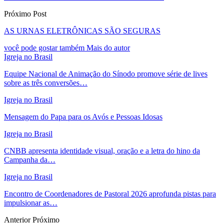
Próximo Post
AS URNAS ELETRÔNICAS SÃO SEGURAS
você pode gostar também
Mais do autor
Igreja no Brasil
Equipe Nacional de Animação do Sínodo promove série de lives
sobre as três conversões…
Igreja no Brasil
Mensagem do Papa para os Avós e Pessoas Idosas
Igreja no Brasil
CNBB apresenta identidade visual, oração e a letra do hino da
Campanha da…
Igreja no Brasil
Encontro de Coordenadores de Pastoral 2026 aprofunda pistas para
impulsionar as…
Anterior
Próximo