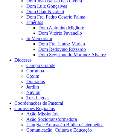
Dom João Batista de Oliveira
Dom Luiz Gonçalves
Dom Otair Nicoletti
Dom Frei Pedro Cesario Palma
Eméritos
Dom Antonino Migliore
Dom Vitório Pavanello
In Memoriam
Dom Frei Janusz Marian
Dom Redovino Rizzardo
Dom Segismundo Martinez Alvarez
Dioceses
Campo Grande
Corumbá
Coxim
Dourados
Jardim
Naviraí
Três Lagoas
Coordenações de Pastoral
Comissões Regionais
Ação Missionária
Ação Sociotransformadora
Liturgia e Animação Bíblico-Catequética
Comunicação, Cultura e Educação