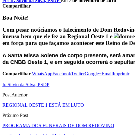
Por
Ir. Silvio da Silva, PSDP
Em
7 de novembro de 2016
Compartilhar
Boa Noite!
Com pesar noticiamos o falecimento de Dom Redovino
imenso bem que ele fez ao Regional Oeste 1 e
em força para que façamos acontecer este Reino de De
A Santa Missa Solene de corpo presente, será aman
da CNBB Oeste 1, e em seguida ocorrerá o sepult
Compartilhar
WhatsApp
Facebook
Twitter
Google+
Email
Imprimir
Ir. Silvio da Silva, PSDP
Post Anterior
REGIONAL OESTE 1 ESTÁ EM LUTO
Próximo Post
PROGRAMA DOS FUNERAIS DE DOM REDOVINO