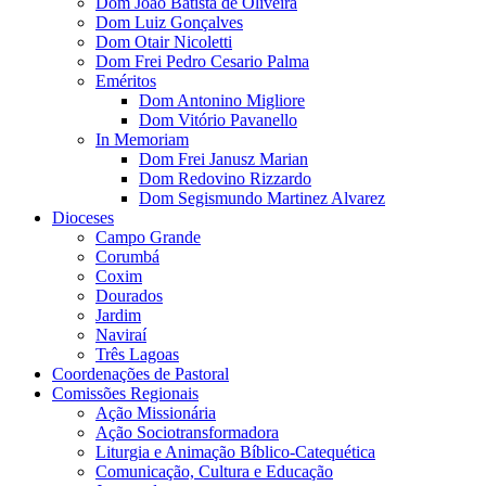
Dom João Batista de Oliveira
Dom Luiz Gonçalves
Dom Otair Nicoletti
Dom Frei Pedro Cesario Palma
Eméritos
Dom Antonino Migliore
Dom Vitório Pavanello
In Memoriam
Dom Frei Janusz Marian
Dom Redovino Rizzardo
Dom Segismundo Martinez Alvarez
Dioceses
Campo Grande
Corumbá
Coxim
Dourados
Jardim
Naviraí
Três Lagoas
Coordenações de Pastoral
Comissões Regionais
Ação Missionária
Ação Sociotransformadora
Liturgia e Animação Bíblico-Catequética
Comunicação, Cultura e Educação