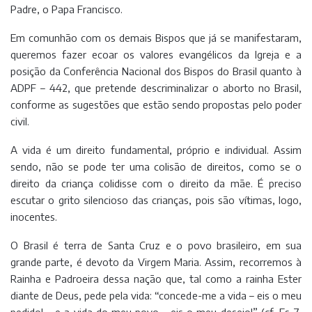
Padre, o Papa Francisco.
Em comunhão com os demais Bispos que já se manifestaram,
queremos fazer ecoar os valores evangélicos da Igreja e a
posição da Conferência Nacional dos Bispos do Brasil quanto à
ADPF – 442, que pretende descriminalizar o aborto no Brasil,
conforme as sugestões que estão sendo propostas pelo poder
civil.
A vida é um direito fundamental, próprio e individual. Assim
sendo, não se pode ter uma colisão de direitos, como se o
direito da criança colidisse com o direito da mãe. É preciso
escutar o grito silencioso das crianças, pois são vítimas, logo,
inocentes.
O Brasil é terra de Santa Cruz e o povo brasileiro, em sua
grande parte, é devoto da Virgem Maria. Assim, recorremos à
Rainha e Padroeira dessa nação que, tal como a rainha Ester
diante de Deus, pede pela vida: “concede-me a vida – eis o meu
pedido! – e a vida do meu povo – eis o meu desejo!” (cf. Es 7,