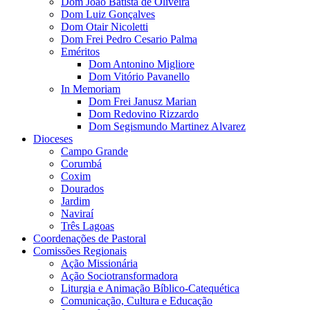
Dom João Batista de Oliveira
Dom Luiz Gonçalves
Dom Otair Nicoletti
Dom Frei Pedro Cesario Palma
Eméritos
Dom Antonino Migliore
Dom Vitório Pavanello
In Memoriam
Dom Frei Janusz Marian
Dom Redovino Rizzardo
Dom Segismundo Martinez Alvarez
Dioceses
Campo Grande
Corumbá
Coxim
Dourados
Jardim
Naviraí
Três Lagoas
Coordenações de Pastoral
Comissões Regionais
Ação Missionária
Ação Sociotransformadora
Liturgia e Animação Bíblico-Catequética
Comunicação, Cultura e Educação