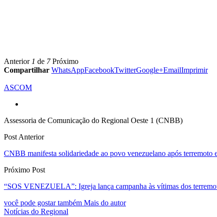
Anterior
1
de
7
Próximo
Compartilhar
WhatsApp
Facebook
Twitter
Google+
Email
Imprimir
ASCOM
Assessoria de Comunicação do Regional Oeste 1 (CNBB)
Post Anterior
CNBB manifesta solidariedade ao povo venezuelano após terremoto e 
Próximo Post
“SOS VENEZUELA”: Igreja lança campanha às vítimas dos terremo
você pode gostar também
Mais do autor
Notícias do Regional