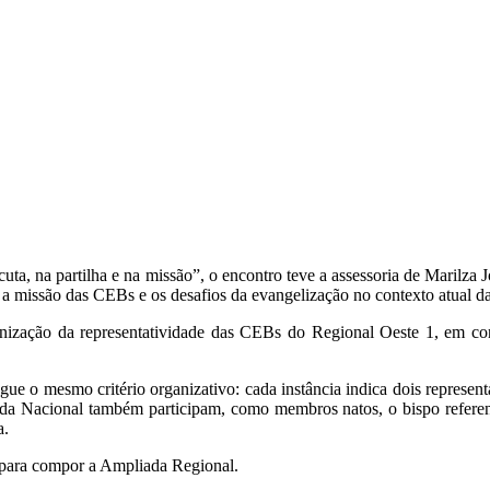
ta, na partilha e na missão”, o encontro teve a assessoria de Marilz
a missão das CEBs e os desafios da evangelização no contexto atual da
ganização da representatividade das CEBs do Regional Oeste 1, em c
e o mesmo critério organizativo: cada instância indica dois represe
liada Nacional também participam, como membros natos, o bispo referen
a.
s para compor a Ampliada Regional.