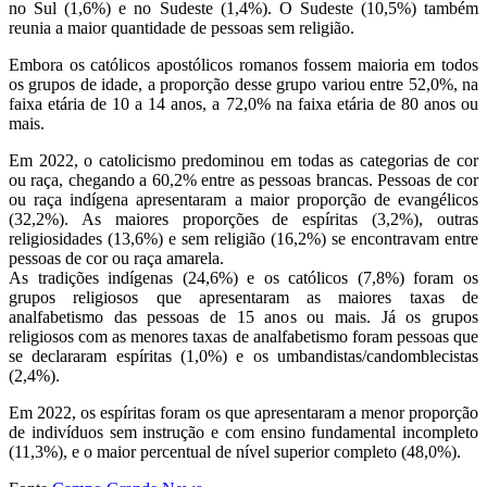
no Sul (1,6%) e no Sudeste (1,4%). O Sudeste (10,5%) também
reunia a maior quantidade de pessoas sem religião.
Embora os católicos apostólicos romanos fossem maioria em todos
os grupos de idade, a proporção desse grupo variou entre 52,0%, na
faixa etária de 10 a 14 anos, a 72,0% na faixa etária de 80 anos ou
mais.
Em 2022, o catolicismo predominou em todas as categorias de cor
ou raça, chegando a 60,2% entre as pessoas brancas. Pessoas de cor
ou raça indígena apresentaram a maior proporção de evangélicos
(32,2%). As maiores proporções de espíritas (3,2%), outras
religiosidades (13,6%) e sem religião (16,2%) se encontravam entre
pessoas de cor ou raça amarela.
As tradições indígenas (24,6%) e os católicos (7,8%) foram os
grupos religiosos que apresentaram as maiores taxas de
analfabetismo das pessoas de 15 anos ou mais. Já os grupos
religiosos com as menores taxas de analfabetismo foram pessoas que
se declararam espíritas (1,0%) e os umbandistas/candomblecistas
(2,4%).
Em 2022, os espíritas foram os que apresentaram a menor proporção
de indivíduos sem instrução e com ensino fundamental incompleto
(11,3%), e o maior percentual de nível superior completo (48,0%).