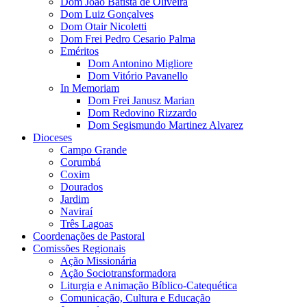
Dom João Batista de Oliveira
Dom Luiz Gonçalves
Dom Otair Nicoletti
Dom Frei Pedro Cesario Palma
Eméritos
Dom Antonino Migliore
Dom Vitório Pavanello
In Memoriam
Dom Frei Janusz Marian
Dom Redovino Rizzardo
Dom Segismundo Martinez Alvarez
Dioceses
Campo Grande
Corumbá
Coxim
Dourados
Jardim
Naviraí
Três Lagoas
Coordenações de Pastoral
Comissões Regionais
Ação Missionária
Ação Sociotransformadora
Liturgia e Animação Bíblico-Catequética
Comunicação, Cultura e Educação