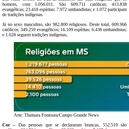
homens, com 1.056.011. São 609.711 católicas; 413.838
evangélicas; 23.418 espíritas; 7.972 umbandistas; e 1.072 participam
de tradições indígenas.
Já no sexo masculino, são 982.800 religiosos. Deste total, 609.966
católicos; 349.259 evangélicos; 16.109 espíritas; 6.438 umbandistas;
e 1.028 seguem tradições indígenas.
Arte: Thainara Fontoura/Campo Grande News
Cor –
Das pessoas que se declararam brancas, 552.519 são