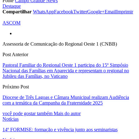
Fonte
Campo Grande News
Destaque
Compartilhar
WhatsApp
Facebook
Twitter
Google+
Email
Imprimir
ASCOM
Assessoria de Comunicação do Regional Oeste 1 (CNBB)
Post Anterior
Pastoral Familiar do Regional Oeste 1 participa do 15º Simpósio
Nacional das Famílias em Aparecida e representam o regional no
Jubileu das Famílias, no Vaticano
Próximo Post
Diocese de Três Lagoas e Câmara Municipal realizam Audiência
com a temática da Campanha da Fraternidade 2025
você pode gostar também
Mais do autor
Notícias
14º FORMISE: formação e vivência junto aos seminaristas