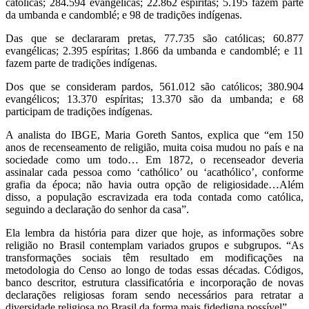
católicas; 284.594 evangélicas; 22.862 espíritas; 5.195 fazem parte
da umbanda e candomblé; e 98 de tradições indígenas.
Das que se declararam pretas, 77.735 são católicas; 60.877
evangélicas; 2.395 espíritas; 1.866 da umbanda e candomblé; e 11
fazem parte de tradições indígenas.
Dos que se consideram pardos, 561.012 são católicos; 380.904
evangélicos; 13.370 espíritas; 13.370 são da umbanda; e 68
participam de tradições indígenas.
A analista do IBGE, Maria Goreth Santos, explica que “em 150
anos de recenseamento de religião, muita coisa mudou no país e na
sociedade como um todo… Em 1872, o recenseador deveria
assinalar cada pessoa como ‘cathólico’ ou ‘acathólico’, conforme
grafia da época; não havia outra opção de religiosidade…Além
disso, a população escravizada era toda contada como católica,
seguindo a declaração do senhor da casa”.
Ela lembra da história para dizer que hoje, as informações sobre
religião no Brasil contemplam variados grupos e subgrupos. “As
transformações sociais têm resultado em modificações na
metodologia do Censo ao longo de todas essas décadas. Códigos,
banco descritor, estrutura classificatória e incorporação de novas
declarações religiosas foram sendo necessários para retratar a
diversidade religiosa no Brasil da forma mais fidedigna possível”,