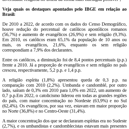
Veja quais os destaques apontados pelo IBGE em relação ao
Brasil:
De 2010 a 2022, de acordo com os dados do Censo Demográfico,
houve redução do percentual de católicos apostólicos romanos
(56,7%) e aumento de evangélicos (26,9%) e sem religião (9,3%).
Em 2010, os católicos eram 65,1% da população de 10 anos ou
mais, os evangélicos, 21,6%, enquanto os sem religião
correspondiam a 7,9% dos declarantes.
Entre os católicos, a diminuição foi de 8,4 pontos percentuais (p.p.)
frente a 2010. Já a proporção de evangélicos e sem religião no país
cresceu, respectivamente, 5,2 p.p. e 1,4 p.p.
A religião espírita (1,8%) apresentou queda de 0,3 p.p. na
comparação com 2010 (2,2%). Umbanda e candomblé, por outro
lado, saíram de 0,3% em 2010 para 1,0% em 2022, um aumento de
0,7 p.p.Em 2022, o catolicismo liderou em todas as grandes regiões
do país, com maior concentração no Nordeste (63,9%) e no Sul
(62,4%). Os evangélicos, por sua vez, estavam em maior proporção
no Norte (36,8%) e no Centro-Oeste (31,4%).
A maior concentração dos que se declararam espíritas era no Sudeste
(2,7%), e os umbandistas e candomblecistas estavam mais presentes