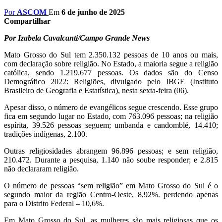
Por
ASCOM
Em
6 de junho de 2025
Compartilhar
Por Izabela Cavalcanti/Campo Grande News
Mato Grosso do Sul tem 2.350.132 pessoas de 10 anos ou mais,
com declaração sobre religião. No Estado, a maioria segue a religião
católica, sendo 1.219.677 pessoas. Os dados são do Censo
Demográfico 2022: Religiões, divulgado pelo IBGE (Instituto
Brasileiro de Geografia e Estatística), nesta sexta-feira (06).
Apesar disso, o número de evangélicos segue crescendo. Esse grupo
fica em segundo lugar no Estado, com 763.096 pessoas; na religião
espírita, 39.526 pessoas seguem; umbanda e candomblé, 14.410;
tradições indígenas, 2.100.
Outras religiosidades abrangem 96.896 pessoas; e sem religião,
210.472. Durante a pesquisa, 1.140 não soube responder; e 2.815
não declararam religião.
O número de pessoas “sem religião” em Mato Grosso do Sul é o
segundo maior da região Centro-Oeste, 8,92%. perdendo apenas
para o Distrito Federal – 10,6%.
Em Mato Grosso do Sul, as mulheres são mais religiosas que os